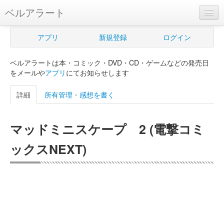
ベルアラート
ベルアラートとは
アプリ
新規登録
ログイン
ヘルプ
ベルアラートは本・コミック・DVD・CD・ゲームなどの発売日
新規登録
をメールや
アプリ
にてお知らせします
ログイン
詳細
所有管理・感想を書く
Myカレンダー
マッドミニスケープ 2 (電撃コミ
購入管理
ックスNEXT)
Myシェルフ
プレミアム