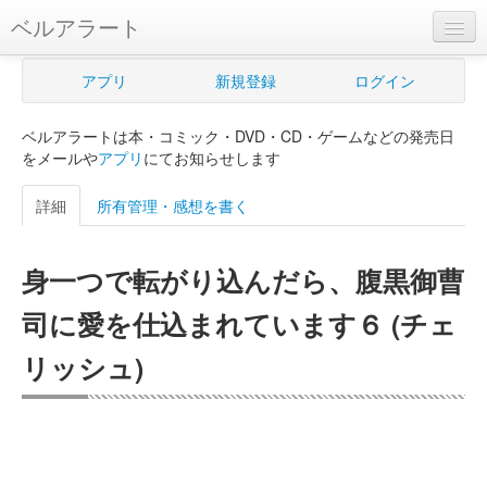
ベルアラート
ベルアラートとは
アプリ
新規登録
ログイン
ヘルプ
ベルアラートは本・コミック・DVD・CD・ゲームなどの発売日
新規登録
をメールや
アプリ
にてお知らせします
ログイン
詳細
所有管理・感想を書く
Myカレンダー
身一つで転がり込んだら、腹黒御曹
購入管理
司に愛を仕込まれています６ (チェ
Myシェルフ
リッシュ)
プレミアム