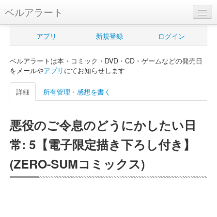
ベルアラート
ベルアラートとは
アプリ
新規登録
ログイン
ヘルプ
ベルアラートは本・コミック・DVD・CD・ゲームなどの発売日
新規登録
をメールや
アプリ
にてお知らせします
ログイン
詳細
所有管理・感想を書く
Myカレンダー
悪役のご令息のどうにかしたい日
購入管理
常: 5【電子限定描き下ろし付き】
Myシェルフ
(ZERO-SUMコミックス)
プレミアム