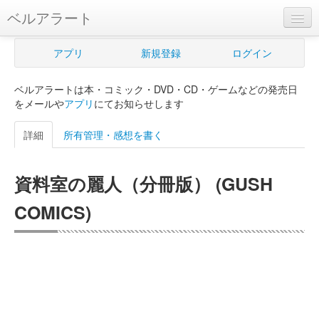
ベルアラート
ベルアラートとは
アプリ
新規登録
ログイン
ヘルプ
ベルアラートは本・コミック・DVD・CD・ゲームなどの発売日
新規登録
をメールや
アプリ
にてお知らせします
ログイン
詳細
所有管理・感想を書く
Myカレンダー
資料室の麗人（分冊版） (GUSH
購入管理
COMICS)
Myシェルフ
プレミアム