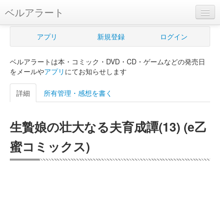
ベルアラート
ベルアラートとは
アプリ
新規登録
ログイン
ヘルプ
ベルアラートは本・コミック・DVD・CD・ゲームなどの発売日
新規登録
をメールや
アプリ
にてお知らせします
ログイン
詳細
所有管理・感想を書く
Myカレンダー
生贄娘の壮大なる夫育成譚(13) (e乙
購入管理
蜜コミックス)
Myシェルフ
プレミアム