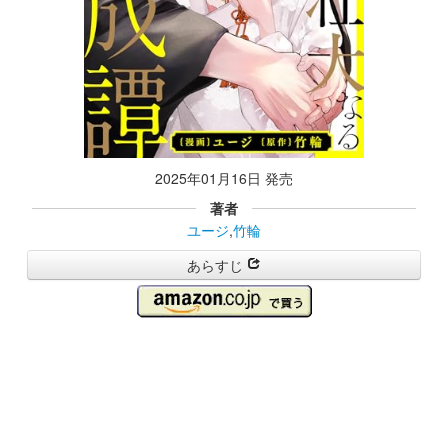
2025年01月16日 発売
著者
ユージ
,
竹輪
あらすじ