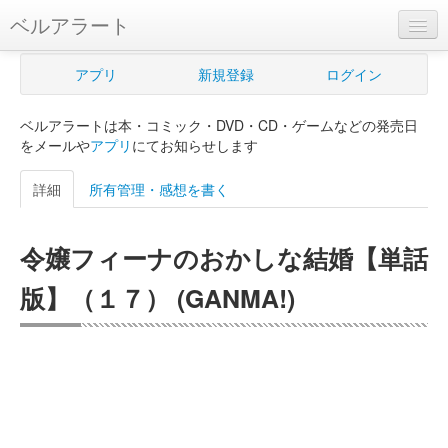
ベルアラート
ベルアラートとは
アプリ
新規登録
ログイン
ヘルプ
ベルアラートは本・コミック・DVD・CD・ゲームなどの発売日
新規登録
をメールや
アプリ
にてお知らせします
ログイン
詳細
所有管理・感想を書く
Myカレンダー
令嬢フィーナのおかしな結婚【単話
購入管理
版】（１７） (GANMA!)
Myシェルフ
プレミアム