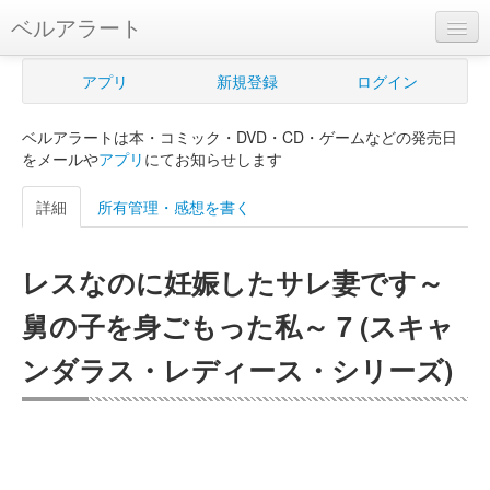
ベルアラート
ベルアラートとは
アプリ
新規登録
ログイン
ヘルプ
ベルアラートは本・コミック・DVD・CD・ゲームなどの発売日
新規登録
をメールや
アプリ
にてお知らせします
ログイン
詳細
所有管理・感想を書く
Myカレンダー
レスなのに妊娠したサレ妻です～
購入管理
舅の子を身ごもった私～ 7 (スキャ
Myシェルフ
ンダラス・レディース・シリーズ)
プレミアム