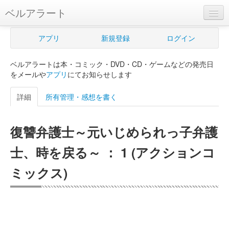
ベルアラート
ベルアラートとは
アプリ
新規登録
ログイン
ヘルプ
ベルアラートは本・コミック・DVD・CD・ゲームなどの発売日
新規登録
をメールや
アプリ
にてお知らせします
ログイン
詳細
所有管理・感想を書く
Myカレンダー
復讐弁護士～元いじめられっ子弁護
購入管理
士、時を戻る～ ： 1 (アクションコ
Myシェルフ
ミックス)
プレミアム