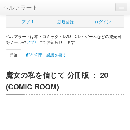
ベルアラート
ベルアラートとは
アプリ
新規登録
ログイン
ヘルプ
ベルアラートは本・コミック・DVD・CD・ゲームなどの発売日
新規登録
をメールや
アプリ
にてお知らせします
ログイン
詳細
所有管理・感想を書く
Myカレンダー
魔女の私を信じて 分冊版 ： 20
購入管理
(COMIC ROOM)
Myシェルフ
プレミアム