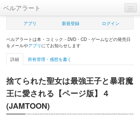
ベルアラート
ベルアラートとは
アプリ
新規登録
ログイン
ヘルプ
ベルアラートは本・コミック・DVD・CD・ゲームなどの発売日
新規登録
をメールや
アプリ
にてお知らせします
ログイン
詳細
所有管理・感想を書く
Myカレンダー
捨てられた聖女は最強王子と暴君魔
購入管理
王に愛される【ページ版】４
Myシェルフ
(JAMTOON)
プレミアム