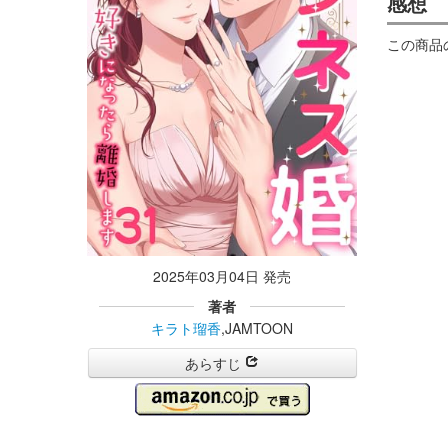
感想
この商品
2025年03月04日 発売
著者
キラト瑠香
,JAMTOON
あらすじ