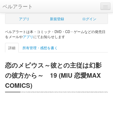
ベルアラート
ベルアラートとは
アプリ
新規登録
ログイン
ヘルプ
ベルアラートは本・コミック・DVD・CD・ゲームなどの発売日
新規登録
をメールや
アプリ
にてお知らせします
ログイン
詳細
所有管理・感想を書く
Myカレンダー
恋のメビウス～彼との主従は幻影
購入管理
の彼方から～ 19 (MIU 恋愛MAX
Myシェルフ
COMICS)
プレミアム