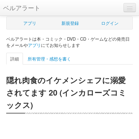
ベルアラート
ベルアラートとは
アプリ
新規登録
ログイン
ヘルプ
ベルアラートは本・コミック・DVD・CD・ゲームなどの発売日
新規登録
をメールや
アプリ
にてお知らせします
ログイン
詳細
所有管理・感想を書く
Myカレンダー
隠れ肉食のイケメンシェフに溺愛
購入管理
されてます 20 (インカローズコミ
Myシェルフ
ックス)
プレミアム