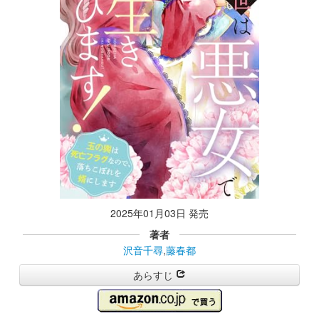
2025年01月03日 発売
著者
沢音千尋
,
藤春都
あらすじ