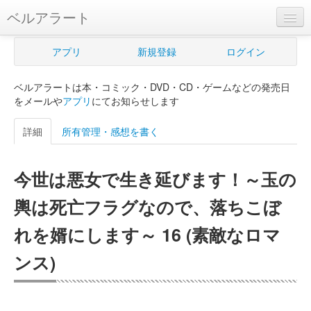
ベルアラート
ベルアラートとは
アプリ
新規登録
ログイン
ヘルプ
ベルアラートは本・コミック・DVD・CD・ゲームなどの発売日
新規登録
をメールや
アプリ
にてお知らせします
ログイン
詳細
所有管理・感想を書く
Myカレンダー
今世は悪女で生き延びます！～玉の
購入管理
輿は死亡フラグなので、落ちこぼ
Myシェルフ
れを婿にします～ 16 (素敵なロマ
プレミアム
ンス)