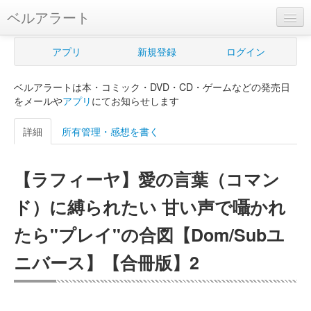
ベルアラート
ベルアラートとは
アプリ
新規登録
ログイン
ヘルプ
ベルアラートは本・コミック・DVD・CD・ゲームなどの発売日
新規登録
をメールや
アプリ
にてお知らせします
ログイン
詳細
所有管理・感想を書く
Myカレンダー
【ラフィーヤ】愛の言葉（コマン
購入管理
ド）に縛られたい 甘い声で囁かれ
Myシェルフ
たら"プレイ"の合図【Dom/Subユ
プレミアム
ニバース】【合冊版】2