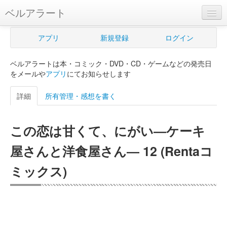
ベルアラート
ベルアラートとは
アプリ
新規登録
ログイン
ヘルプ
ベルアラートは本・コミック・DVD・CD・ゲームなどの発売日
新規登録
をメールや
アプリ
にてお知らせします
ログイン
詳細
所有管理・感想を書く
Myカレンダー
この恋は甘くて、にがい―ケーキ
購入管理
屋さんと洋食屋さん― 12 (Rentaコ
Myシェルフ
ミックス)
プレミアム