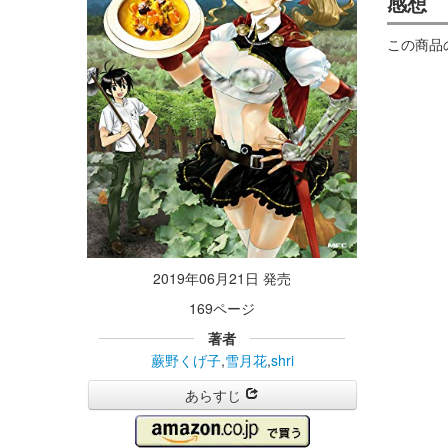
感想
この商品
2019年06月21日 発売
169ページ
著者
蕨野くげ子
,
雪月花
,
shri
あらすじ