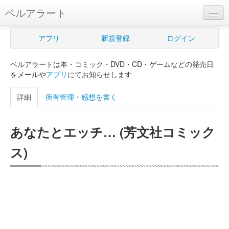
ベルアラート
ベルアラートとは
アプリ
新規登録
ログイン
ヘルプ
ベルアラートは本・コミック・DVD・CD・ゲームなどの発売日
新規登録
をメールや
アプリ
にてお知らせします
ログイン
詳細
所有管理・感想を書く
Myカレンダー
あなたとエッチ… (芳文社コミック
購入管理
ス)
Myシェルフ
プレミアム