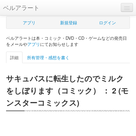
ベルアラート
ベルアラートとは
アプリ
新規登録
ログイン
ヘルプ
ベルアラートは本・コミック・DVD・CD・ゲームなどの発売日
新規登録
をメールや
アプリ
にてお知らせします
ログイン
詳細
所有管理・感想を書く
Myカレンダー
サキュバスに転生したのでミルク
購入管理
をしぼります（コミック） ： 2 (モ
Myシェルフ
ンスターコミックス)
プレミアム