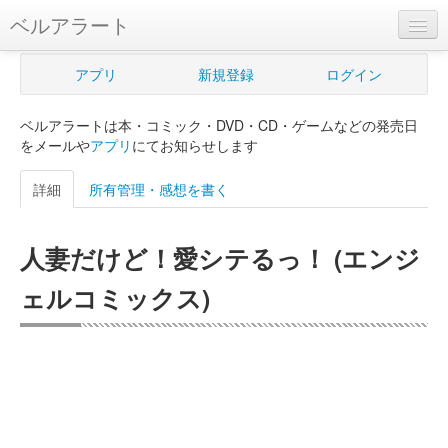
ベルアラート
ベルアラートとは
アプリ
新規登録
ログイン
ヘルプ
ベルアラートは本・コミック・DVD・CD・ゲームなどの発売日
新規登録
をメールや
アプリ
にてお知らせします
ログイン
詳細
所有管理・感想を書く
Myカレンダー
人妻だけど！愛シテるっ！ (エンジ
購入管理
ェルコミックス)
Myシェルフ
プレミアム