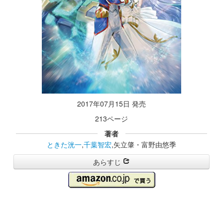
2017年07月15日 発売
213ページ
著者
ときた洸一
,
千葉智宏
,矢立肇・富野由悠季
あらすじ