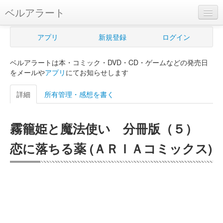
ベルアラート
ベルアラートとは
アプリ
新規登録
ログイン
ヘルプ
ベルアラートは本・コミック・DVD・CD・ゲームなどの発売日
新規登録
をメールや
アプリ
にてお知らせします
ログイン
詳細
所有管理・感想を書く
Myカレンダー
霧籠姫と魔法使い 分冊版（５）
購入管理
恋に落ちる薬 (ＡＲＩＡコミックス)
Myシェルフ
プレミアム