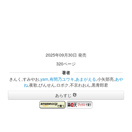
2025年09月30日 発売
320ページ
著者
きんく,すみやお,
yam
,
有間乃ユウキ
,
あまがえる
,小矢部亮,
あや
ね
,夜歌,びんせん,ロボク,不京わおん,黒青郎君
あらすじ