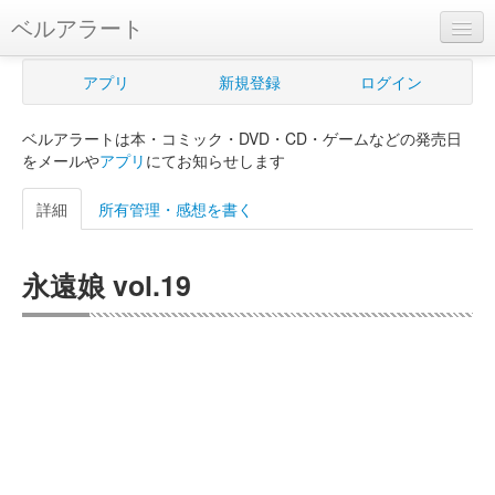
ベルアラート
ベルアラートとは
アプリ
新規登録
ログイン
ヘルプ
ベルアラートは本・コミック・DVD・CD・ゲームなどの発売日
新規登録
をメールや
アプリ
にてお知らせします
ログイン
詳細
所有管理・感想を書く
Myカレンダー
永遠娘 vol.19
購入管理
Myシェルフ
プレミアム