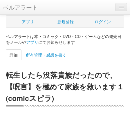
ベルアラート
ベルアラートとは
アプリ
新規登録
ログイン
ヘルプ
ベルアラートは本・コミック・DVD・CD・ゲームなどの発売日
新規登録
をメールや
アプリ
にてお知らせします
ログイン
詳細
所有管理・感想を書く
Myカレンダー
転生したら没落貴族だったので、
購入管理
【呪言】を極めて家族を救います１
Myシェルフ
(comicスピラ)
プレミアム