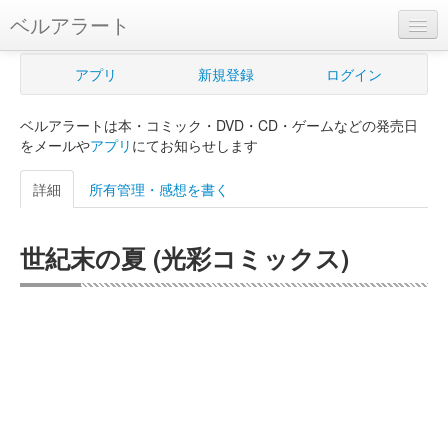
ベルアラート
ベルアラートとは
アプリ
新規登録
ログイン
ヘルプ
ベルアラートは本・コミック・DVD・CD・ゲームなどの発売日
新規登録
をメールや
アプリ
にてお知らせします
ログイン
詳細
所有管理・感想を書く
Myカレンダー
世紀末の夏 (光彩コミックス)
購入管理
Myシェルフ
プレミアム