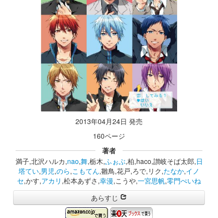
2013年04月24日 発売
160ページ
著者
満子,北沢ハルカ,
nao
,
舞
,栃木,
ふぉぶ
,柏,haco,讃岐そば太郎,
日
塔てい
,
男児
,
のら
,
こもてん
,雛鳥,花戸,ろで,リク,
たなか
,
イノ
セ
,かす,
アカリ
,松本あずさ,
幸漫
,こうや,
一宮思帆
,
零門ぺいね
あらすじ