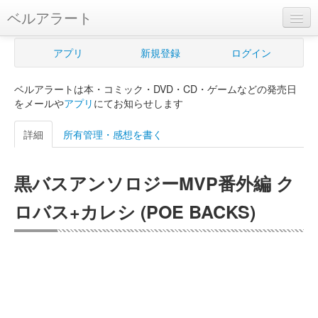
ベルアラート
ベルアラートとは
アプリ
新規登録
ログイン
ヘルプ
ベルアラートは本・コミック・DVD・CD・ゲームなどの発売日
新規登録
をメールや
アプリ
にてお知らせします
ログイン
詳細
所有管理・感想を書く
Myカレンダー
黒バスアンソロジーMVP番外編 ク
購入管理
ロバス+カレシ (POE BACKS)
Myシェルフ
プレミアム