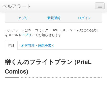
ベルアラート
ベルアラートとは
アプリ
新規登録
ログイン
ヘルプ
ベルアラートは本・コミック・DVD・CD・ゲームなどの発売日
新規登録
をメールや
アプリ
にてお知らせします
ログイン
詳細
所有管理・感想を書く
Myカレンダー
榊くんのフライトプラン (PriaL
購入管理
Comics)
Myシェルフ
プレミアム