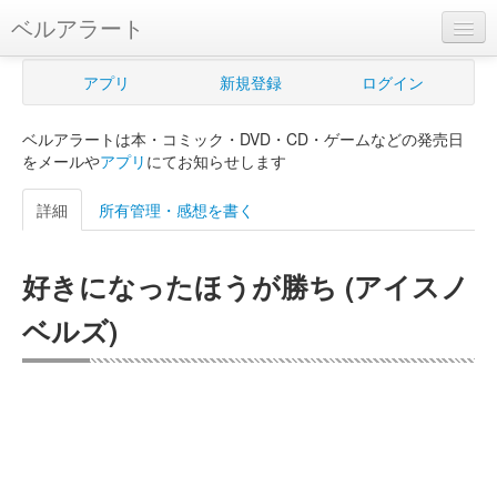
ベルアラート
ベルアラートとは
アプリ
新規登録
ログイン
ヘルプ
ベルアラートは本・コミック・DVD・CD・ゲームなどの発売日
新規登録
をメールや
アプリ
にてお知らせします
ログイン
詳細
所有管理・感想を書く
Myカレンダー
好きになったほうが勝ち (アイスノ
購入管理
ベルズ)
Myシェルフ
プレミアム