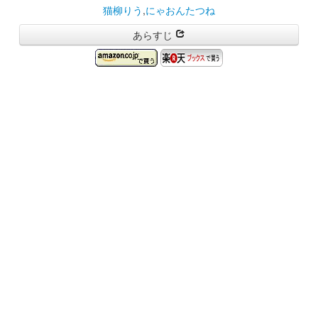
猫柳りう
,
にゃおんたつね
あらすじ