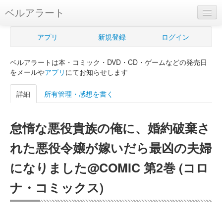
ベルアラート
ベルアラートとは
アプリ
新規登録
ログイン
ヘルプ
ベルアラートは本・コミック・DVD・CD・ゲームなどの発売日
新規登録
をメールや
アプリ
にてお知らせします
ログイン
詳細
所有管理・感想を書く
Myカレンダー
怠惰な悪役貴族の俺に、婚約破棄さ
購入管理
れた悪役令嬢が嫁いだら最凶の夫婦
Myシェルフ
になりました@COMIC 第2巻 (コロ
プレミアム
ナ・コミックス)