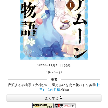
2025年11月10日 発売
194ページ
著者
夜渡よる春山寧々火神ひのこ綴吏あいを史々花ハトリ黄助,
杜
乃ミズ
,
餅月望
,Glise
あらすじ