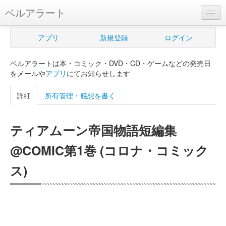
ベルアラート
ベルアラートとは
アプリ
新規登録
ログイン
ヘルプ
ベルアラートは本・コミック・DVD・CD・ゲームなどの発売日
新規登録
をメールや
アプリ
にてお知らせします
ログイン
詳細
所有管理・感想を書く
Myカレンダー
ティアムーン帝国物語短編集
購入管理
@COMIC第1巻 (コロナ・コミック
Myシェルフ
ス)
プレミアム