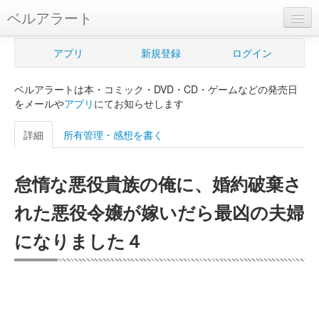
ベルアラート
ベルアラートとは
アプリ
新規登録
ログイン
ヘルプ
ベルアラートは本・コミック・DVD・CD・ゲームなどの発売日
新規登録
をメールや
アプリ
にてお知らせします
ログイン
詳細
所有管理・感想を書く
Myカレンダー
怠惰な悪役貴族の俺に、婚約破棄さ
購入管理
れた悪役令嬢が嫁いだら最凶の夫婦
Myシェルフ
になりました４
プレミアム