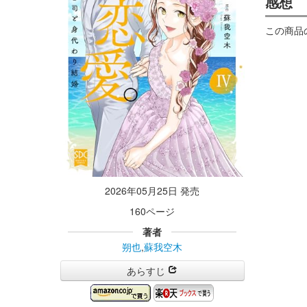
感想
この商品
2026年05月25日 発売
160ページ
著者
朔也
,
蘇我空木
あらすじ