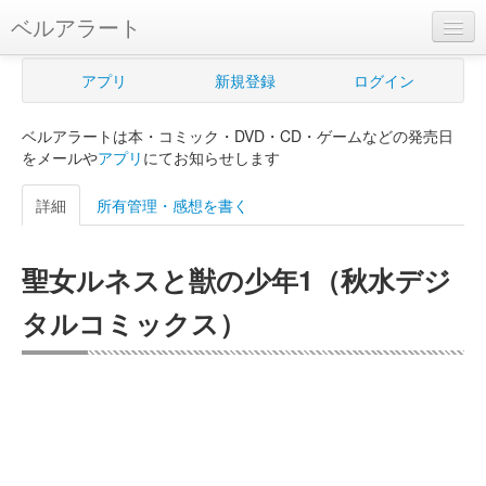
ベルアラート
ベルアラートとは
アプリ
新規登録
ログイン
ヘルプ
ベルアラートは本・コミック・DVD・CD・ゲームなどの発売日
新規登録
をメールや
アプリ
にてお知らせします
ログイン
詳細
所有管理・感想を書く
Myカレンダー
聖女ルネスと獣の少年1（秋水デジ
購入管理
タルコミックス）
Myシェルフ
プレミアム