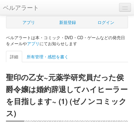
ベルアラート
ベルアラートとは
アプリ
新規登録
ログイン
ヘルプ
ベルアラートは本・コミック・DVD・CD・ゲームなどの発売日
新規登録
をメールや
アプリ
にてお知らせします
ログイン
詳細
所有管理・感想を書く
Myカレンダー
聖印の乙女~元薬学研究員だった侯
購入管理
爵令嬢は婚約辞退してハイヒーラー
Myシェルフ
を目指します~ (1) (ゼノンコミック
プレミアム
ス)