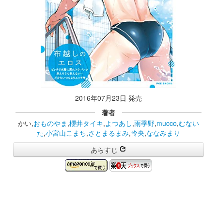
2016年07月23日 発売
著者
かい,
おものやま
,
櫻井タイキ
,
よつあし
,
雨季野
,
mucco
,
むない
た
,
小宮山こまち
,
さとまるまみ
,
怜央
,
ななみまり
あらすじ