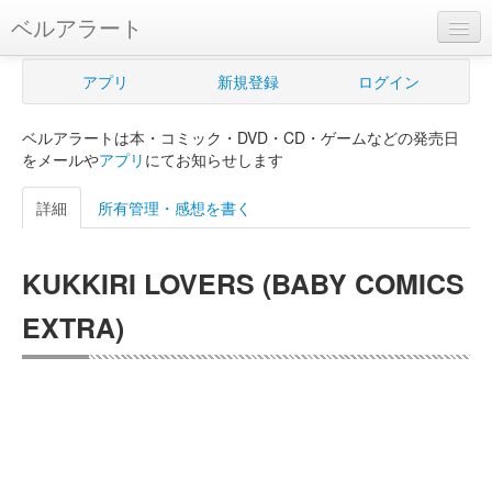
ベルアラート
ベルアラートとは
アプリ
新規登録
ログイン
ヘルプ
ベルアラートは本・コミック・DVD・CD・ゲームなどの発売日
新規登録
をメールや
アプリ
にてお知らせします
ログイン
詳細
所有管理・感想を書く
Myカレンダー
KUKKIRI LOVERS (BABY COMICS
購入管理
EXTRA)
Myシェルフ
プレミアム