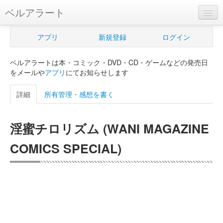
ベルアラート
ベルアラートとは
アプリ
新規登録
ログイン
ヘルプ
ベルアラートは本・コミック・DVD・CD・ゲームなどの発売日
新規登録
をメールや
アプリ
にてお知らせします
ログイン
詳細
所有管理・感想を書く
Myカレンダー
淫蜜チロリズム (WANI MAGAZINE
購入管理
COMICS SPECIAL)
Myシェルフ
プレミアム