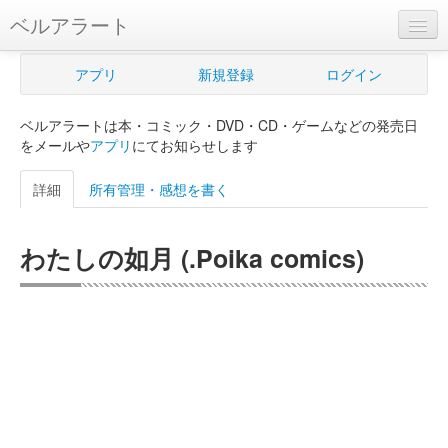
ベルアラート
ベルアラートとは
アプリ
新規登録
ログイン
ヘルプ
ベルアラートは本・コミック・DVD・CD・ゲームなどの発売日
新規登録
をメールや
アプリ
にてお知らせします
ログイン
詳細
所有管理・感想を書く
Myカレンダー
わたしの如月 (.Poika comics)
購入管理
Myシェルフ
プレミアム