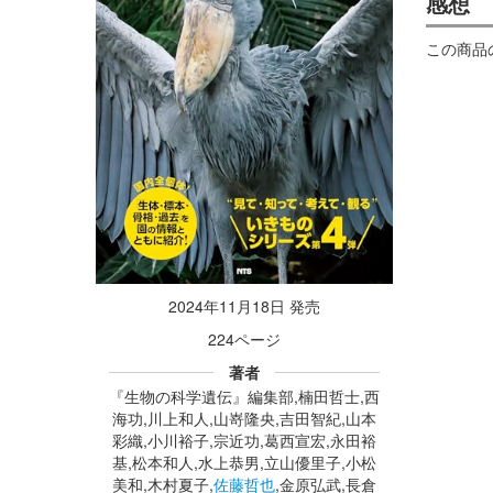
感想
この商品
2024年11月18日 発売
224ページ
著者
『生物の科学遺伝』編集部,楠田哲士,西
海功,川上和人,山嵜隆央,吉田智紀,山本
彩織,小川裕子,宗近功,葛西宣宏,永田裕
基,松本和人,水上恭男,立山優里子,小松
美和,木村夏子,
佐藤哲也
,金原弘武,長倉