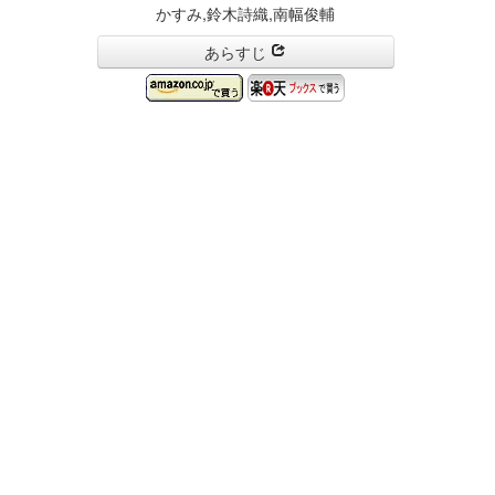
かすみ,鈴木詩織,南幅俊輔
あらすじ