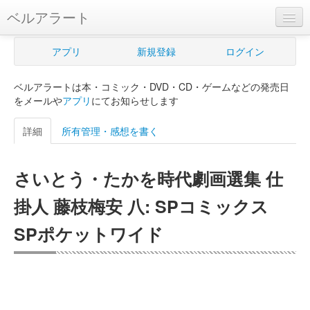
ベルアラート
ベルアラートとは
アプリ
新規登録
ログイン
ヘルプ
ベルアラートは本・コミック・DVD・CD・ゲームなどの発売日
新規登録
をメールや
アプリ
にてお知らせします
ログイン
詳細
所有管理・感想を書く
Myカレンダー
さいとう・たかを時代劇画選集 仕
購入管理
掛人 藤枝梅安 八: SPコミックス
Myシェルフ
SPポケットワイド
プレミアム