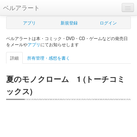
ベルアラート
ベルアラートとは
アプリ
新規登録
ログイン
ヘルプ
ベルアラートは本・コミック・DVD・CD・ゲームなどの発売日
新規登録
をメールや
アプリ
にてお知らせします
ログイン
詳細
所有管理・感想を書く
Myカレンダー
夏のモノクローム 1 (トーチコミ
購入管理
ックス)
Myシェルフ
プレミアム