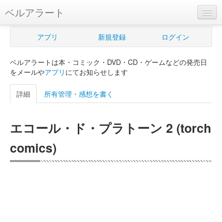
ベルアラート
ベルアラートとは
アプリ
新規登録
ログイン
ヘルプ
ベルアラートは本・コミック・DVD・CD・ゲームなどの発売日
新規登録
をメールや
アプリ
にてお知らせします
ログイン
詳細
所有管理・感想を書く
Myカレンダー
エコール・ド・プラトーン 2 (torch
購入管理
comics)
Myシェルフ
プレミアム