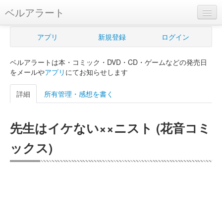
ベルアラート
ベルアラートとは
アプリ
新規登録
ログイン
ヘルプ
ベルアラートは本・コミック・DVD・CD・ゲームなどの発売日
新規登録
をメールや
アプリ
にてお知らせします
ログイン
詳細
所有管理・感想を書く
Myカレンダー
先生はイケない××ニスト (花音コミ
購入管理
ックス)
Myシェルフ
プレミアム