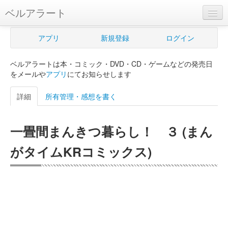
ベルアラート
ベルアラートとは
アプリ
新規登録
ログイン
ヘルプ
ベルアラートは本・コミック・DVD・CD・ゲームなどの発売日
新規登録
をメールや
アプリ
にてお知らせします
ログイン
詳細
所有管理・感想を書く
Myカレンダー
一畳間まんきつ暮らし！ ３ (まん
購入管理
がタイムKRコミックス)
Myシェルフ
プレミアム