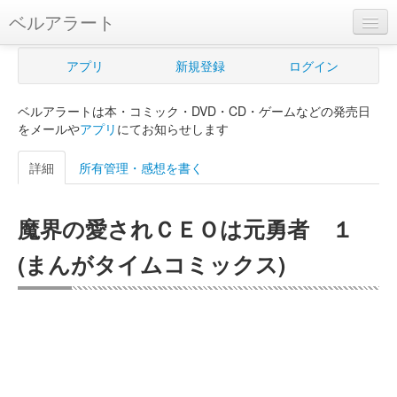
ベルアラート
ベルアラートとは
アプリ
新規登録
ログイン
ヘルプ
ベルアラートは本・コミック・DVD・CD・ゲームなどの発売日
新規登録
をメールや
アプリ
にてお知らせします
ログイン
詳細
所有管理・感想を書く
Myカレンダー
魔界の愛されＣＥＯは元勇者 １
購入管理
(まんがタイムコミックス)
Myシェルフ
プレミアム