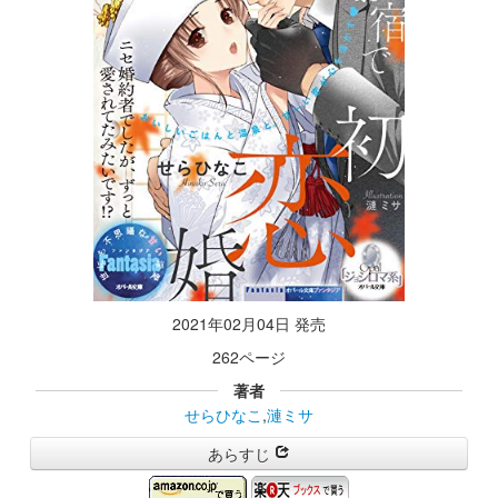
2021年02月04日 発売
262ページ
著者
せらひなこ
,
漣ミサ
あらすじ