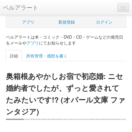
ベルアラート
ベルアラートとは
アプリ
新規登録
ログイン
ヘルプ
ベルアラートは本・コミック・DVD・CD・ゲームなどの発売日
新規登録
をメールや
アプリ
にてお知らせします
ログイン
詳細
所有管理・感想を書く
Myカレンダー
奥箱根あやかしお宿で初恋婚: ニセ
購入管理
婚約者でしたが、ずっと愛されて
Myシェルフ
たみたいです!? (オパール文庫 ファ
プレミアム
ンタジア)