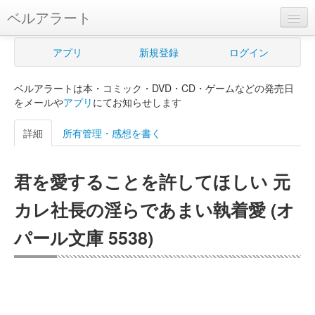
ベルアラート
ベルアラートとは
アプリ
新規登録
ログイン
ヘルプ
ベルアラートは本・コミック・DVD・CD・ゲームなどの発売日
新規登録
をメールや
アプリ
にてお知らせします
ログイン
詳細
所有管理・感想を書く
Myカレンダー
君を愛することを許してほしい 元
購入管理
カレ社長の淫らであまい執着愛 (オ
Myシェルフ
パール文庫 5538)
プレミアム