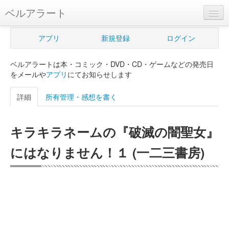
ベルアラート
ベルアラートとは
アプリ
新規登録
ログイン
ヘルプ
ベルアラートは本・コミック・DVD・CD・ゲームなどの発売日
新規登録
をメールや
アプリ
にてお知らせします
ログイン
詳細
所有管理・感想を書く
Myカレンダー
キラキラネームの『破滅の闇聖女』
購入管理
にはなりません！１ (一二三書房)
Myシェルフ
プレミアム