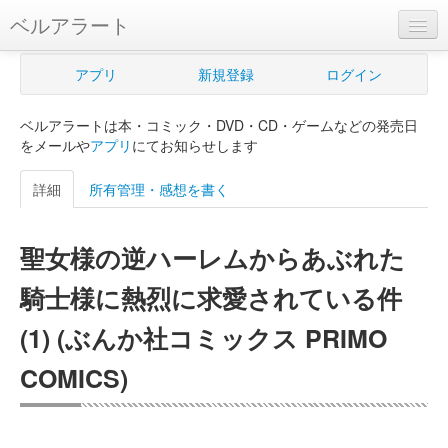
ベルアラート
ベルアラートとは
アプリ
新規登録
ログイン
ヘルプ
ベルアラートは本・コミック・DVD・CD・ゲームなどの発売日
新規登録
をメールや
アプリ
にてお知らせします
ログイン
詳細
所有管理・感想を書く
Myカレンダー
聖女様の逆ハーレムからあぶれた
購入管理
騎士様に熱烈に求愛されている件
Myシェルフ
(1) (ぶんか社コミックス PRIMO
プレミアム
COMICS)