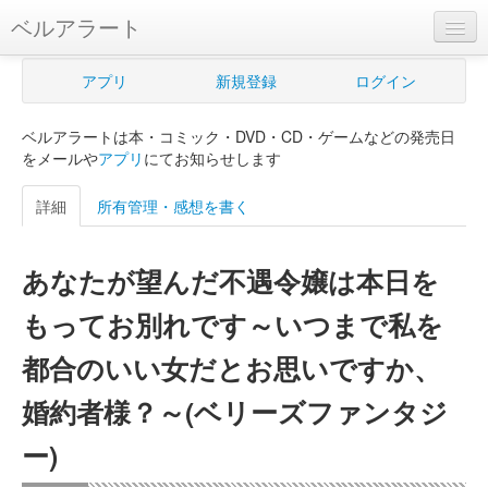
ベルアラート
ベルアラートとは
アプリ
新規登録
ログイン
ヘルプ
ベルアラートは本・コミック・DVD・CD・ゲームなどの発売日
新規登録
をメールや
アプリ
にてお知らせします
ログイン
詳細
所有管理・感想を書く
Myカレンダー
あなたが望んだ不遇令嬢は本日を
購入管理
もってお別れです～いつまで私を
Myシェルフ
都合のいい女だとお思いですか、
プレミアム
婚約者様？～(ベリーズファンタジ
ー)