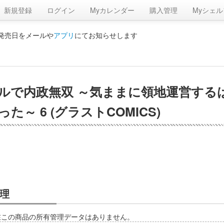
新規登録
ログイン
Myカレンダー
購入管理
Myシェル
の発売日をメールや
アプリ
にてお知らせします
ルで内政無双 ～気ままに領地運営する
～ 6 (グラストCOMICS)
理
在この商品の所有管理データはありません。