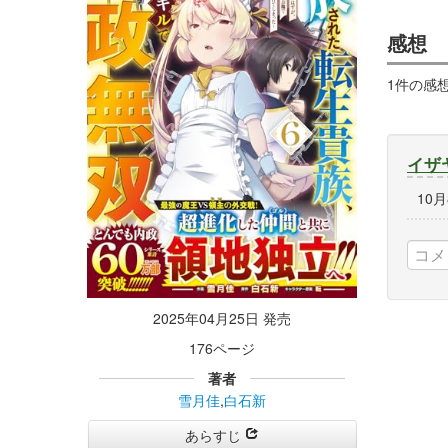
感想
1件の感
イザ
10
2025年04月25日 発売
176ページ
著者
雪月佳
,
白石新
あらすじ